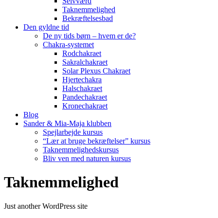
Selvværd
Taknemmelighed
Bekræftelsesbad
Den gyldne tid
De ny tids børn – hvem er de?
Chakra-systemet
Rodchakraet
Sakralchakraet
Solar Plexus Chakraet
Hjertechakra
Halschakraet
Pandechakraet
Kronechakraet
Blog
Sander & Mia-Maja klubben
Spejlarbejde kursus
“Lær at bruge bekræftelser” kursus
Taknemmelighedskursus
Bliv ven med naturen kursus
Taknemmelighed
Just another WordPress site