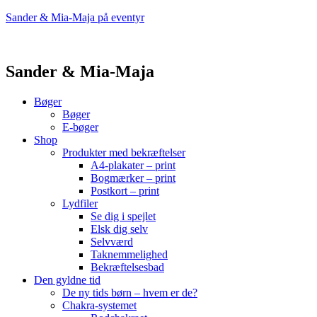
Sander & Mia-Maja på eventyr
Sander & Mia-Maja
Bøger
Bøger
E-bøger
Shop
Produkter med bekræftelser
A4-plakater – print
Bogmærker – print
Postkort – print
Lydfiler
Se dig i spejlet
Elsk dig selv
Selvværd
Taknemmelighed
Bekræftelsesbad
Den gyldne tid
De ny tids børn – hvem er de?
Chakra-systemet