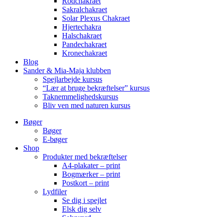
Rodchakraet
Sakralchakraet
Solar Plexus Chakraet
Hjertechakra
Halschakraet
Pandechakraet
Kronechakraet
Blog
Sander & Mia-Maja klubben
Spejlarbejde kursus
“Lær at bruge bekræftelser” kursus
Taknemmelighedskursus
Bliv ven med naturen kursus
Bøger
Bøger
E-bøger
Shop
Produkter med bekræftelser
A4-plakater – print
Bogmærker – print
Postkort – print
Lydfiler
Se dig i spejlet
Elsk dig selv