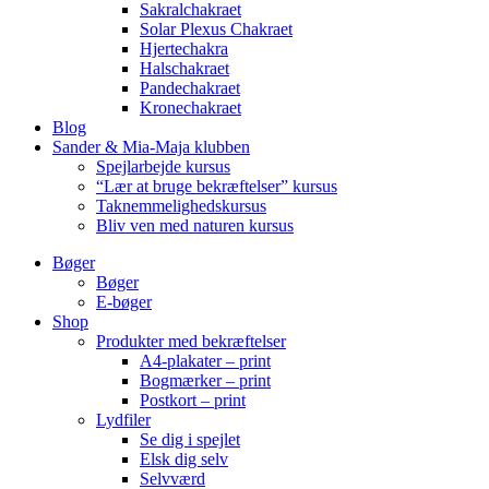
Sakralchakraet
Solar Plexus Chakraet
Hjertechakra
Halschakraet
Pandechakraet
Kronechakraet
Blog
Sander & Mia-Maja klubben
Spejlarbejde kursus
“Lær at bruge bekræftelser” kursus
Taknemmelighedskursus
Bliv ven med naturen kursus
Bøger
Bøger
E-bøger
Shop
Produkter med bekræftelser
A4-plakater – print
Bogmærker – print
Postkort – print
Lydfiler
Se dig i spejlet
Elsk dig selv
Selvværd