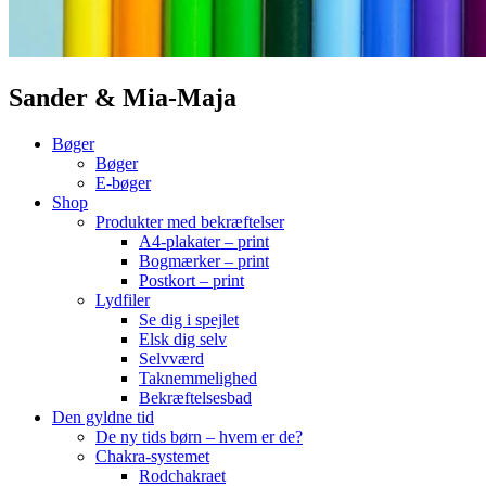
Sander & Mia-Maja
Bøger
Bøger
E-bøger
Shop
Produkter med bekræftelser
A4-plakater – print
Bogmærker – print
Postkort – print
Lydfiler
Se dig i spejlet
Elsk dig selv
Selvværd
Taknemmelighed
Bekræftelsesbad
Den gyldne tid
De ny tids børn – hvem er de?
Chakra-systemet
Rodchakraet