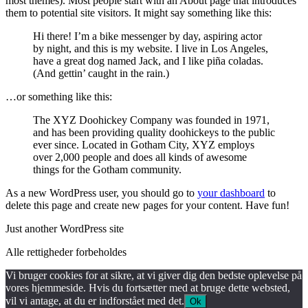
most themes). Most people start with an About page that introduces
them to potential site visitors. It might say something like this:
Hi there! I’m a bike messenger by day, aspiring actor
by night, and this is my website. I live in Los Angeles,
have a great dog named Jack, and I like piña coladas.
(And gettin’ caught in the rain.)
…or something like this:
The XYZ Doohickey Company was founded in 1971,
and has been providing quality doohickeys to the public
ever since. Located in Gotham City, XYZ employs
over 2,000 people and does all kinds of awesome
things for the Gotham community.
As a new WordPress user, you should go to
your dashboard
to
delete this page and create new pages for your content. Have fun!
Just another WordPress site
Alle rettigheder forbeholdes
Vi bruger cookies for at sikre, at vi giver dig den bedste oplevelse på
vores hjemmeside. Hvis du fortsætter med at bruge dette websted,
vil vi antage, at du er indforstået med det.
Ok